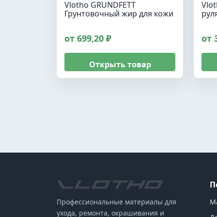
Vlotho GRUNDFETT
Vlo
Грунтовочный жир для кожи
рул
от 699,20 ₽
от 
Открыть товар
П
М
Профессиональные материалы для
ухода, ремонта, окрашивания и