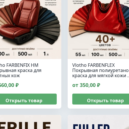
tho FARBENFIX HM
Vlotho FARBENFLEX
рывная краска для
Покрывная полиуретано
тных кож
краска для мягкой кожи 
660,00 ₽
от 350,00 ₽
Открыть товар
Открыть товар