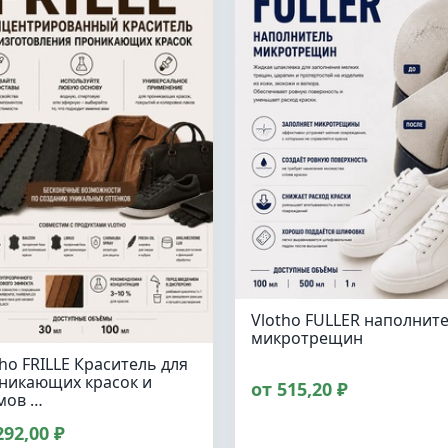
Vlotho FULLER наполнит
микротрещин
tho FRILLE Краситель для
никающих красок и
от 515,20 ₽
мов …
292,00 ₽