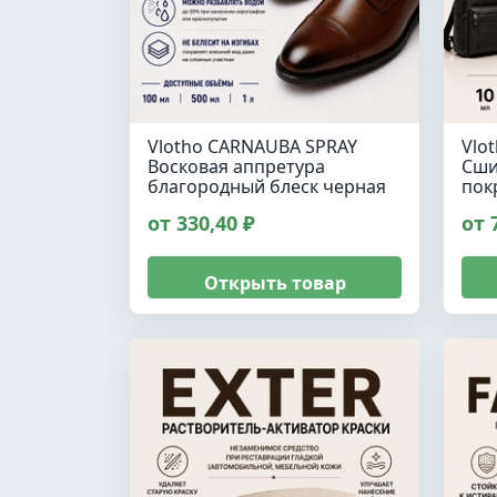
Vlotho CARNAUBA SPRAY
Vlo
Восковая аппретура
Сши
благородный блеск черная
пок
от 330,40 ₽
от 
Открыть товар