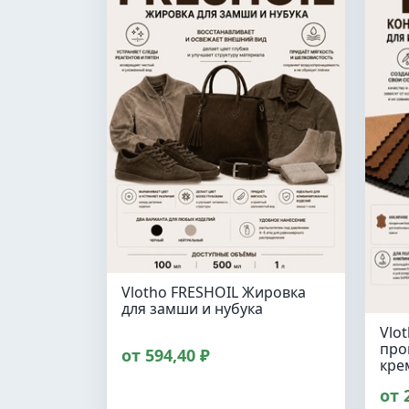
Vlotho FRESHOIL Жировка
для замши и нубука
Vlo
про
от 594,40 ₽
кре
от 