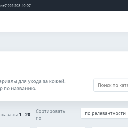
жи
+7 995 508-40-07
ериалы для ухода за кожей.
р по названию.
Сортировать
показаны
1
-
20
.
по