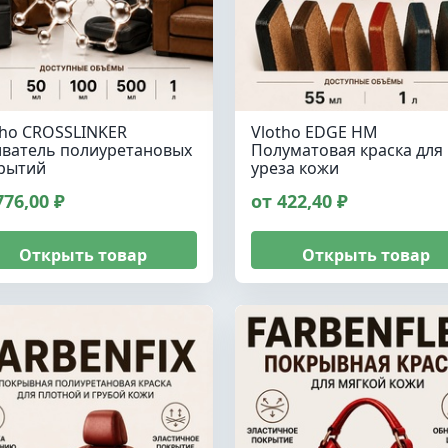
tho CROSSLINKER
Vlotho EDGE HM
ватель полиуретановых
Полуматовая краска для
рытий
уреза кожи
776,00 ₽
от 422,40 ₽
Открыть товар
Открыть товар