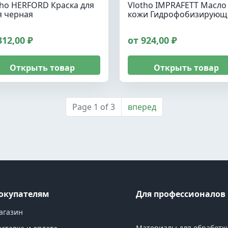
tho HERFORD Краска для
Vlotho IMPRAFETT Масло
я черная
кожи Гидрофобизирующ
312,00 ₽
от 924,00 ₽
Открыть товар
Открыть товар
Page 1 of 3
вперед
окупателям
Для профессионалов
агазин
Материалы для обработк