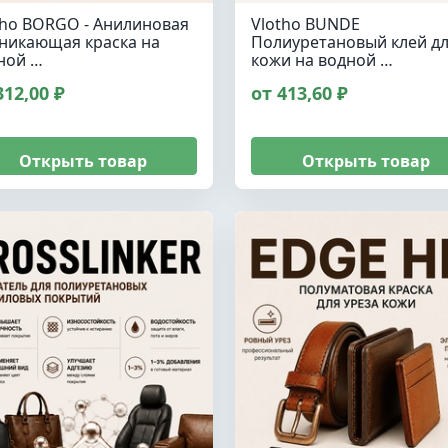
tho BORGO - Анилиновая
Vlotho BUNDE
никающая краска на
Полиуретановый клей д
ной …
кожи на водной …
312,00 ₽
от 413,60 ₽
Открыть товар
Открыть товар