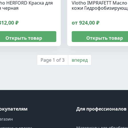
tho HERFORD Краска для
Vlotho IMPRAFETT Масло
я черная
кожи Гидрофобизирующ
312,00 ₽
от 924,00 ₽
Открыть товар
Открыть товар
Page 1 of 3
вперед
окупателям
Для профессионалов
агазин
Материалы для обработк