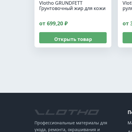
Vlotho GRUNDFETT
Vlo
Грунтовочный жир для кожи
рул
от 699,20 ₽
от 
Открыть товар
П
М
Профессиональные материалы для
ухода, ремонта, окрашивания и