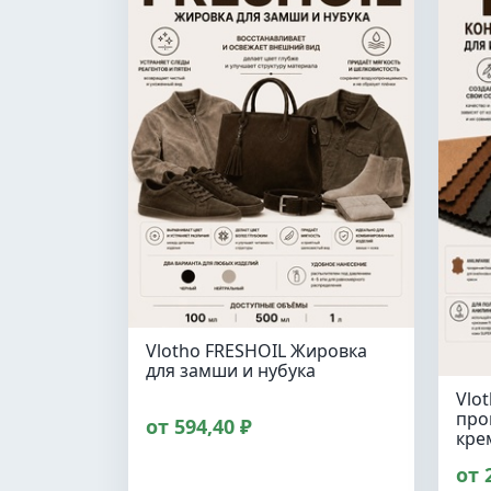
Vlotho FRESHOIL Жировка
для замши и нубука
Vlo
про
от 594,40 ₽
кре
от 