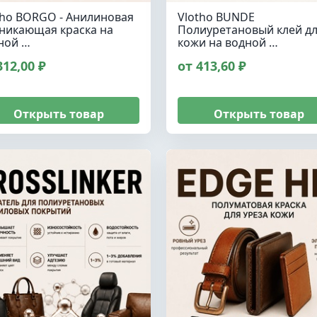
tho BORGO - Анилиновая
Vlotho BUNDE
никающая краска на
Полиуретановый клей д
ной …
кожи на водной …
312,00 ₽
от 413,60 ₽
Открыть товар
Открыть товар