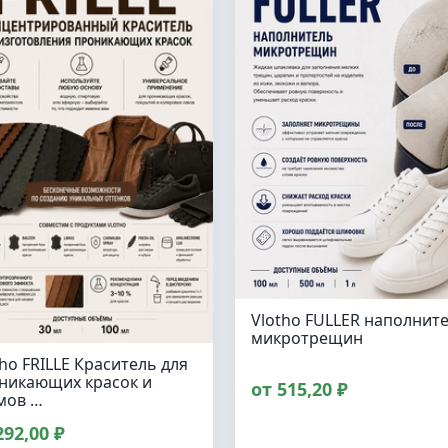
Vlotho FULLER наполнит
микротрещин
tho FRILLE Краситель для
никающих красок и
от 515,20 ₽
мов …
292,00 ₽