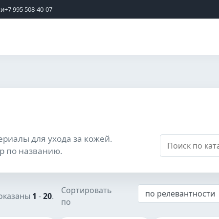
жи
+7 995 508-40-07
ериалы для ухода за кожей.
р по названию.
Сортировать
показаны
1
-
20
.
по