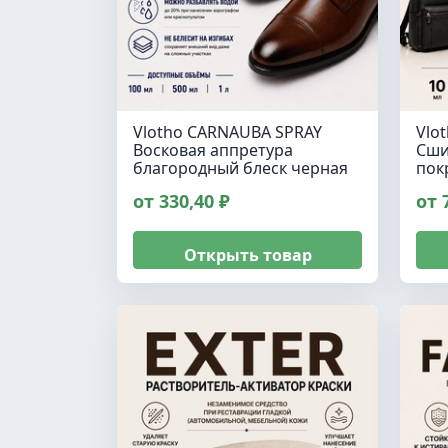
Vlotho CARNAUBA SPRAY
Vlo
Восковая аппретура
Сши
благородный блеск черная
пок
от 330,40 ₽
от 
Открыть товар