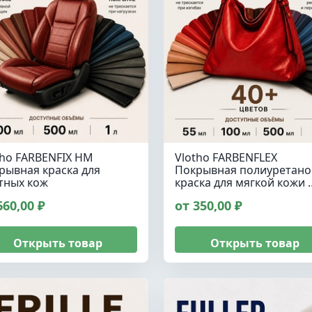
tho FARBENFIX HM
Vlotho FARBENFLEX
рывная краска для
Покрывная полиуретано
тных кож
краска для мягкой кожи 
660,00 ₽
от 350,00 ₽
Открыть товар
Открыть товар