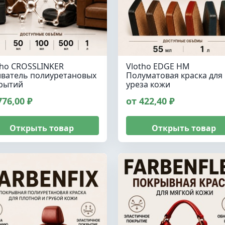
tho CROSSLINKER
Vlotho EDGE HM
ватель полиуретановых
Полуматовая краска для
рытий
уреза кожи
776,00 ₽
от 422,40 ₽
Открыть товар
Открыть товар