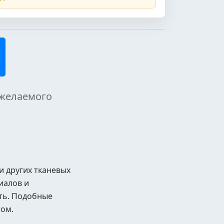
 желаемого
и других тканевых
иалов и
сть. Подобные
том.