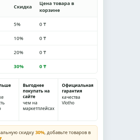
Цена товара в
Скидка
корзине
5%
0 ₸
10%
0 ₸
20%
0 ₸
30%
0 ₸
ольше
Выгоднее
Официальная
покупать на
гарантия
сайте
же
качества
сть
чем на
Vlotho
о
маркетплейсах
мальную скидку
30%
, добавьте товаров в
₸
.