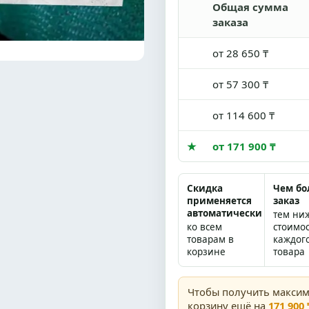
Общая сумма
заказа
от 28 650 ₸
от 57 300 ₸
от 114 600 ₸
★
от 171 900 ₸
Скидка
Чем б
применяется
заказ
автоматически
тем ни
ко всем
стоимо
товарам в
каждог
корзине
товара
Чтобы получить макси
корзину ещё на
171 900 