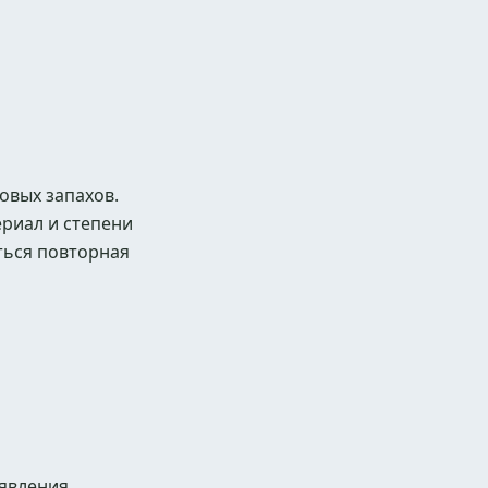
овых запахов.
ериал и степени
ться повторная
явления.