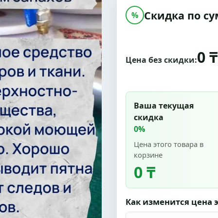
Скидка по су
%
0 ₸
Цена без скидки:
Ваша текущая
скидка
0%
Цена этого товара в
корзине
0 ₸
Как изменится цена э