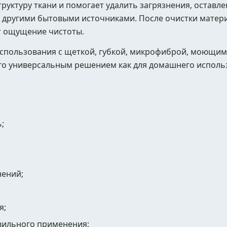
труктуру ткани и помогает удалить загрязнения, оставл
другими бытовыми источниками. После очистки матери
т ощущение чистоты.
 использования с щеткой, губкой, микрофиброй, моющи
го универсальным решением как для домашнего использо
;
нений;
я;
авильного применения;