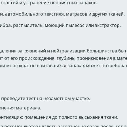
хностей и устранение неприятных запахов.
, автомобильного текстиля, матрасов и других тканей.
ибра, распылитель, моющий пылесос или экстрактор.
даления загрязнений и нейтрализации большинства быт
т от его происхождения, глубины проникновения в мат
или многократно впитавшихся запахах может потребова
проводите тест на незаметном участке.
жнения материала.
ентиляцию помещения до полного высыхания ткани.
а рекомендуется удалять загрязнения сразу после их по