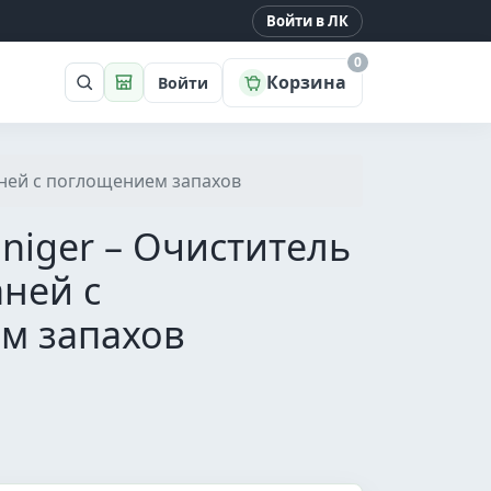
Войти в ЛК
0
Корзина
Войти
Поиск
Магазин
каней с поглощением запахов
iniger – Очиститель
аней с
м запахов