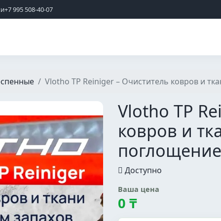
жи
+7 995 508-40-07
еспенные
Vlotho TP Reiniger – Очиститель ковров и т
Vlotho TP Re
ковров и тк
поглощение
Доступно
Ваша цена
0 ₸