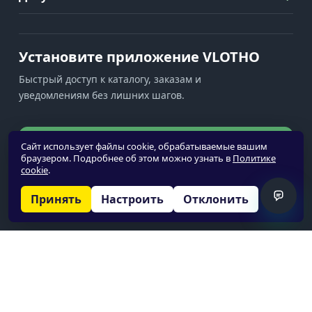
Установите приложение VLOTHO
Быстрый доступ к каталогу, заказам и
уведомлениям без лишних шагов.
Установить приложение
Сайт использует файлы cookie, обрабатываемые вашим
браузером. Подробнее об этом можно узнать в
Политике
cookie
.
Уведомления недоступны
Принять
Настроить
Отклонить
© 2026 VLOTHO
О нас
Политика обработки персональных данных
Политика cookie