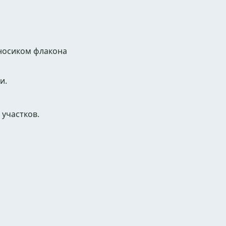
 носиком флакона
и.
 участков.