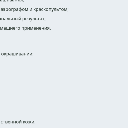
, аэрографом и краскопультом;
ональный результат;
омашнего применения.
и окрашивании:
сственной кожи.