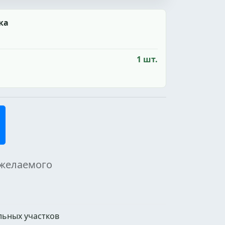
ка
1 шт.
 желаемого
льных участков