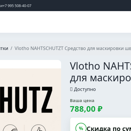
жи
+7 995 508-40-07
тки
Vlotho NAHTSCHUTZT Средство для маскировки шв
Vlotho NAH
для маскиро
Доступно
Ваша цена
788,00 ₽
Скидка по су
%