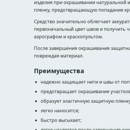
изделия при окрашивании натуральной и
пленку, предотвращающую попадание кра
Средство значительно облегчает аккура
первоначальный цвет швов и получить че
аэрографом и краскопультом.
После завершения окрашивания защитная 
повреждая материал.
Преимущества
надежно защищает нити и швы от поп
предотвращает окрашивание участков
образует эластичную защитную пленку
легко наносится;
быстро высыхает;
легко удаляется после завершения ок