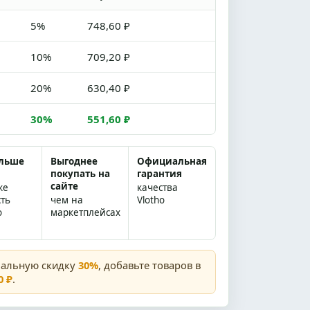
5%
748,60 ₽
10%
709,20 ₽
20%
630,40 ₽
30%
551,60 ₽
ольше
Выгоднее
Официальная
покупать на
гарантия
сайте
же
качества
сть
чем на
Vlotho
о
маркетплейсах
мальную скидку
30%
, добавьте товаров в
0 ₽
.