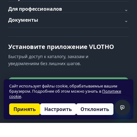
Для профессионалов
⌄
Документы
⌄
Установите приложение VLOTHO
Быстрый доступ к каталогу, заказам и
уведомлениям без лишних шагов.
Установить приложение
Сайт использует файлы cookie, обрабатываемые вашим
браузером. Подробнее об этом можно узнать в
Политике
cookie
.
Уведомления недоступны
Принять
Настроить
Отклонить
© 2026 VLOTHO
О нас
Политика обработки персональных данных