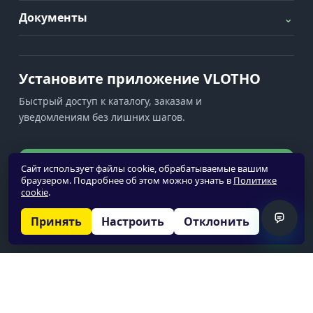
Документы
⌄
Установите приложение VLOTHO
Быстрый доступ к каталогу, заказам и
уведомлениям без лишних шагов.
Установить приложение
Сайт использует файлы cookie, обрабатываемые вашим
браузером. Подробнее об этом можно узнать в
Политике
cookie
.
Уведомления недоступны
Принять
Настроить
Отклонить
© 2026 VLOTHO
О нас
Политика обработки персональных данных
Политика cookie