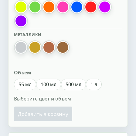
лимонный флуоресцентный
зеленый флуоресцентный
оранжевый флуоресцентный
розовый флуоресцентный
синий флуоресцентный
красный флуорес
пурпурный 
фиолетовый флуоресцентный
МЕТАЛЛИКИ
серебро
золотой
медь перламутр
бронза перламутр
Объём
55 мл
100 мл
500 мл
1 л
Выберите цвет и объём
Добавить в корзину