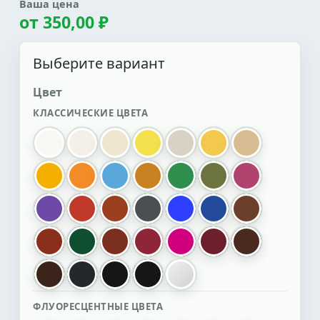
Ваша цена
от
350,00 ₽
Выберите вариант
Цвет
КЛАССИЧЕСКИЕ ЦВЕТА
белый
белый перламутровый
Светлая слоновая кость
лимонный
нейтральный
желтый
бежевый
золотистый
оранжевый
голубой
охра
зеленый
болотный
Темно-розо
фиолетовый
красный
красный оксид карамель
Графитовый серый
ультрамарин электрик
синий
коричневый
красный оксид
т.зеленый
Красно-коричневый
гранатовый
мажента фукси
Бордо
Шоколадно-
т.коричневый
графит
черная
черный
чёрный оксид
ФЛУОРЕСЦЕНТНЫЕ ЦВЕТА