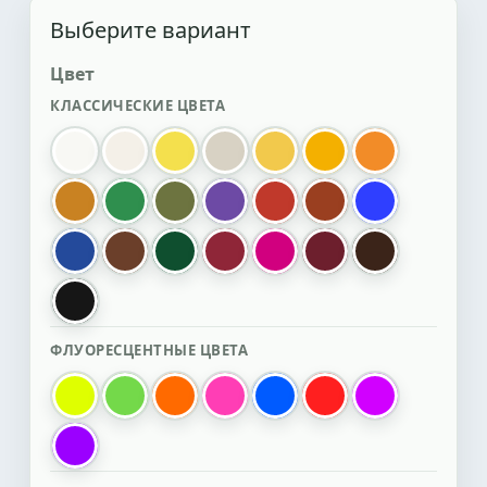
Выберите вариант
Цвет
КЛАССИЧЕСКИЕ ЦВЕТА
белый
белый перламутровый
лимонный
нейтральный
желтый
золотистый
оранжевый
охра
зеленый
болотный
фиолетовый
красный
красный оксид ка
ультрамарин
синий
коричневый
т.зеленый
гранатовый
мажента фукси
Бордо
т.коричневы
черный
ФЛУОРЕСЦЕНТНЫЕ ЦВЕТА
лимонный флуоресцентный
зеленый флуоресцентный
оранжевый флуоресцентный
розовый флуоресцентный
синий флуоресцентный
красный флуорес
пурпурный 
фиолетовый флуоресцентный