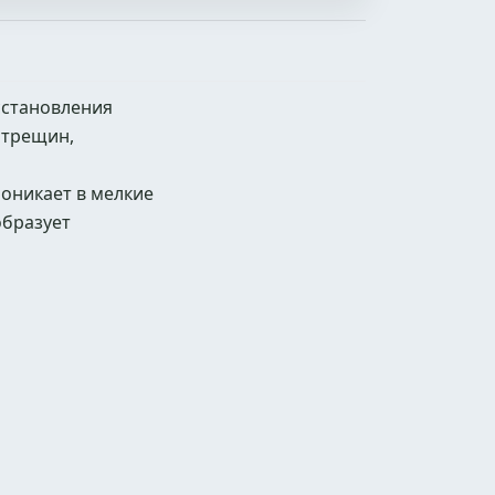
сстановления
 трещин,
роникает в мелкие
образует