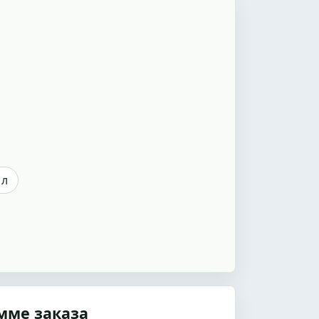
 л
мме заказа