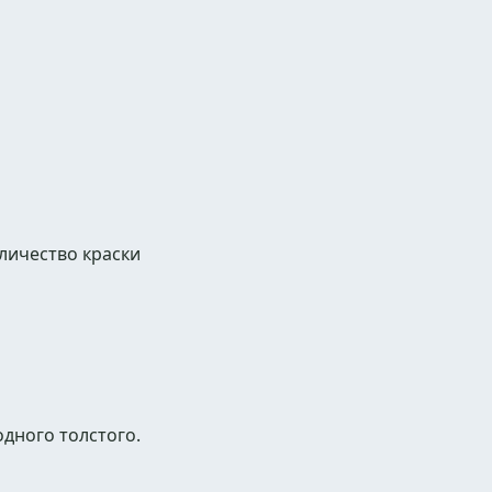
личество краски
дного толстого.