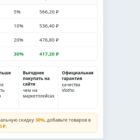
5%
566,20 ₽
10%
536,40 ₽
20%
476,80 ₽
30%
417,20 ₽
ольше
Выгоднее
Официальная
покупать на
гарантия
сайте
же
качества
сть
чем на
Vlotho
о
маркетплейсах
мальную скидку
30%
, добавьте товаров в
0 ₽
.