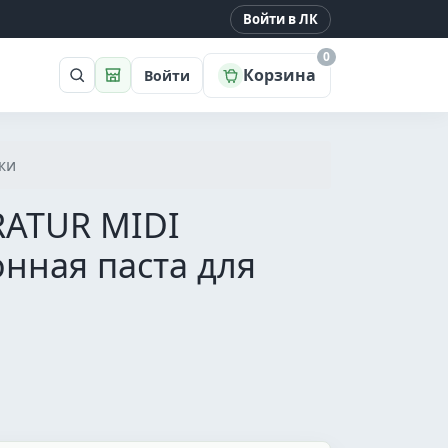
Войти в ЛК
0
Корзина
Войти
Поиск
Магазин
жи
RATUR MIDI
нная паста для