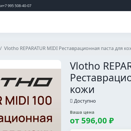
жи
+7 995 508-40-07
Vlotho REPARATUR MIDI Реставрационная паста для ко
Vlotho REPA
Реставрацио
кожи
Доступно
Ваша цена
от
596,00 ₽