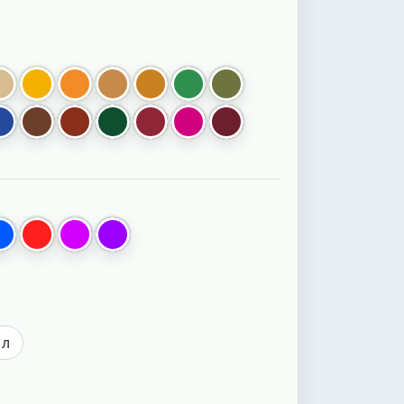
бежевый
золотистый
оранжевый
кэмел
охра
зеленый
болотный
рамарин электрик
синий
коричневый
красный оксид
т.зеленый
гранатовый
мажента фукси
Бордо
ентный
есцентный
й флуоресцентный
вый флуоресцентный
синий флуоресцентный
красный флуоресцентный
пурпурный флуоресцентный
фиолетовый флуоресцентный
 л