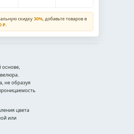
мальную скидку
30%
, добавьте товаров в
0 ₽
.
 основе,
 велюра.
, не образуя
опроницаемость
вления цвета
ной или