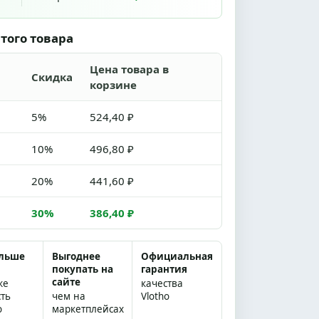
того товара
Цена товара в
Скидка
корзине
5%
524,40 ₽
10%
496,80 ₽
20%
441,60 ₽
30%
386,40 ₽
ольше
Выгоднее
Официальная
покупать на
гарантия
сайте
же
качества
сть
чем на
Vlotho
о
маркетплейсах