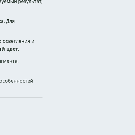
зуемый результат,
а. Для
о осветления и
й цвет.
гмента,
 особенностей