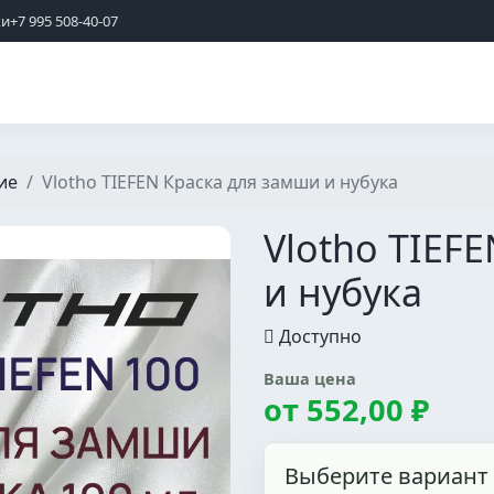
жи
+7 995 508-40-07
ие
Vlotho TIEFEN Краска для замши и нубука
Vlotho TIEF
и нубука
Доступно
Ваша цена
от
552,00 ₽
Выберите вариант