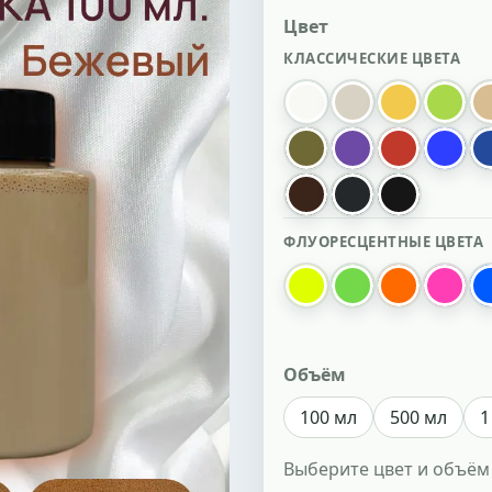
Цвет
КЛАССИЧЕСКИЕ ЦВЕТА
белый
нейтральный
желтый
Лайм
хаки
фиолетовый
красный
ульт
т.коричневый
графит
черный
ФЛУОРЕСЦЕНТНЫЕ ЦВЕТА
лимонный флуоресц
зеленый флуор
оранжевы
розо
Объём
100 мл
500 мл
1
Выберите цвет и объём