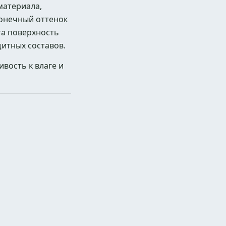
материала,
Конечный оттенок
та поверхность
итных составов.
вость к влаге и