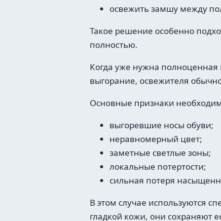
освежить замшу между п
Такое решение особенно подход
полностью.
Когда уже нужна полноценная п
выгорание, освежителя обычно
Основные признаки необходим
выгоревшие носы обуви;
неравномерный цвет;
заметные светлые зоны;
локальные потертости;
сильная потеря насыщенно
В этом случае используются сп
гладкой кожи, они сохраняют е