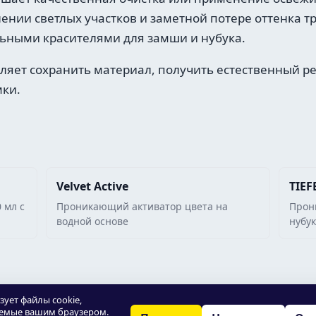
нии светлых участков и заметной потере оттенка т
ьными красителями для замши и нубука.
яет сохранить материал, получить естественный ре
мки.
Velvet Active
TIEF
 мл с
Проникающий активатор цвета на
Прон
водной основе
нубу
зует файлы cookie,
емые вашим браузером.