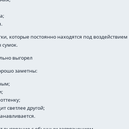
а;
.
ки, которые постоянно находятся под воздействием 
 сумок.
ельно выгорел
орошо заметны:
ным;
и;
оттенку;
ит светлее другой;
танавливается.
т выгорание с обычным загрязнением.