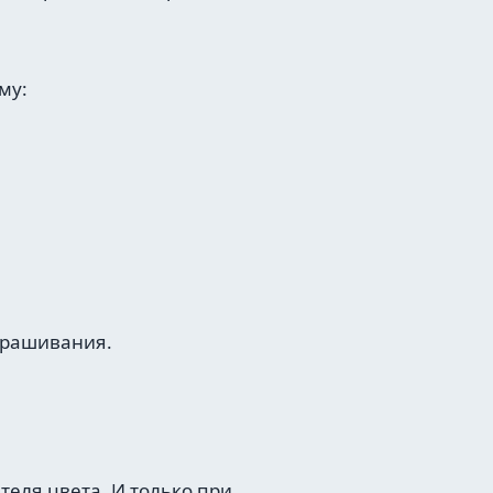
му:
крашивания.
еля цвета. И только при