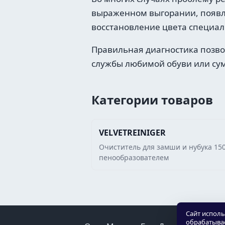
выраженном выгорании, появле
восстановление цвета специал
Правильная диагностика позвол
службы любимой обуви или су
Категории товаров
VELVETREINIGER
Очиститель для замши и нубука 150
пенообразователем
Сайт исполь
обрабатыва