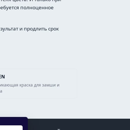
ребуется полноценное
зультат и продлить срок
EN
икающая краска для замши и
ка