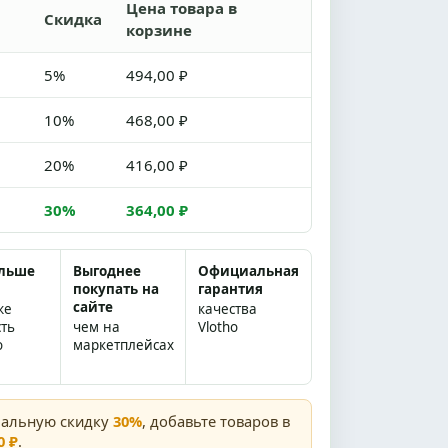
Цена товара в
Скидка
корзине
5%
494,00 ₽
10%
468,00 ₽
20%
416,00 ₽
30%
364,00 ₽
ольше
Выгоднее
Официальная
покупать на
гарантия
сайте
же
качества
сть
чем на
Vlotho
о
маркетплейсах
мальную скидку
30%
, добавьте товаров в
0 ₽
.