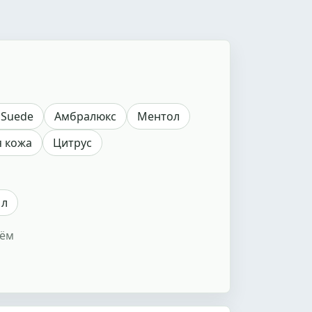
 Suede
Амбралюкс
Ментол
я кожа
Цитрус
 л
ъём