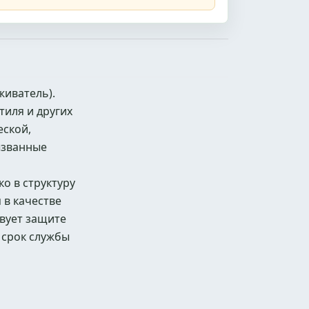
живатель).
тиля и других
еской,
ызванные
о в структуру
 в качестве
вует защите
 срок службы