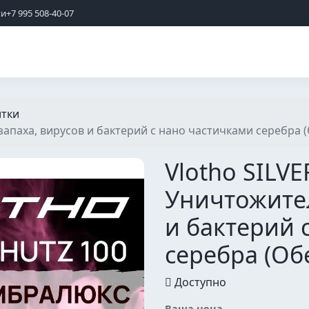
жи
+7 995 508-40-07
тки
апаха, вирусов и бактерий с нано частичками серебра 
Vlotho SILV
Уничтожител
и бактерий 
серебра (Об
Доступно
Ваша цена