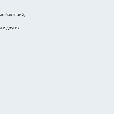
ия бактерий,
и и других