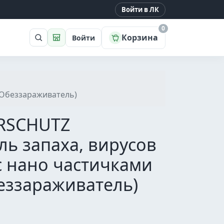
Войти в ЛК
0
Корзина
Войти
Поиск
Магазин
(Обеззараживатель)
ERSCHUTZ
ь запаха, вирусов
с нано частичками
еззараживатель)