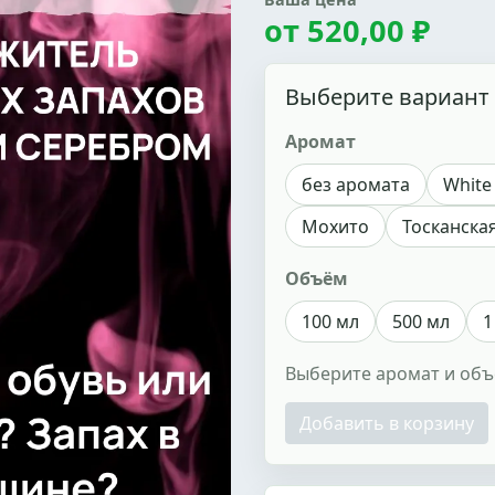
от
520,00 ₽
Выберите вариант
Аромат
без аромата
White
Мохито
Тосканска
Объём
100 мл
500 мл
1
Выберите аромат и об
Добавить в корзину