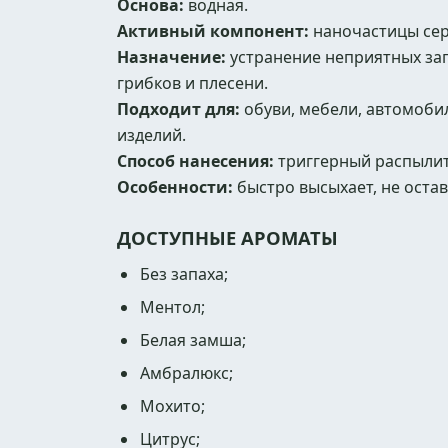
Основа:
водная.
Активный компонент:
наночастицы сер
Назначение:
устранение неприятных зап
грибков и плесени.
Подходит для:
обуви, мебели, автомобил
изделий.
Способ нанесения:
триггерный распылит
Особенности:
быстро высыхает, не остав
ДОСТУПНЫЕ АРОМАТЫ
Без запаха;
Ментол;
Белая замша;
Амбралюкс;
Мохито;
Цитрус;