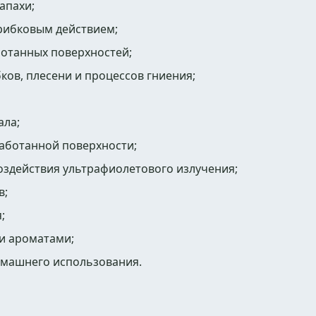
апахи;
рибковым действием;
отанных поверхностей;
ков, плесени и процессов гниения;
ала;
аботанной поверхности;
оздействия ультрафиолетового излучения;
в;
;
ми ароматами;
омашнего использования.