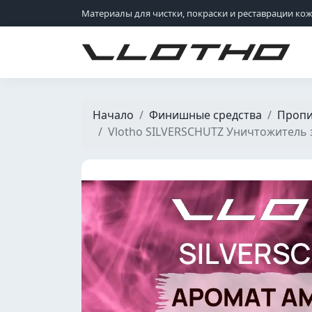
Материалы для чистки, покраски и реставрации ко
VLOTHO
Начало
Финишные средства
Пропи
Vlotho SILVERSCHUTZ Уничтожитель з