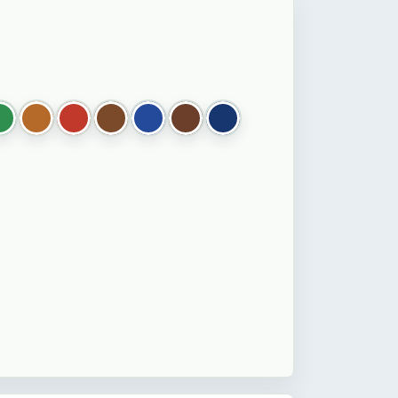
хра
019 зеленый
072 коньяк
133 красный
186 табак
132 синий
009 коричневый
057 темно синий
ичневый
й