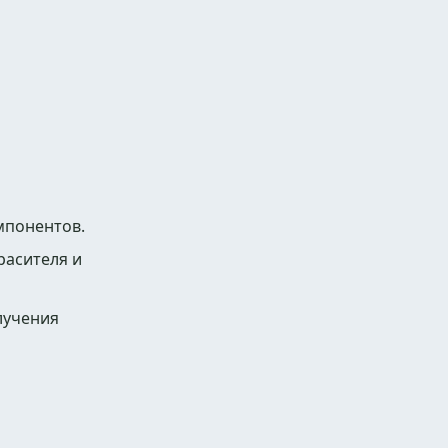
мпонентов.
расителя и
лучения