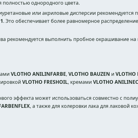
 полностью однородного цвета.
лиуретановые или акриловые дисперсии рекомендуется 
:1
. Это обеспечивает более равномерное распределение
ава рекомендуется выполнить пробное окрашивание н
зами
VLOTHO ANILINFARBE
,
VLOTHO BAUZEN
и
VLOTHO 
жировкой
VLOTHO FRESHOIL
, кремами
VLOTHO ANILINE
ового эффекта может использоваться совместно с пол
FARBENFLEX
, а также для колеровки лака для лаковой к