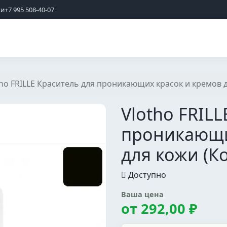
жи
+7 995 508-40-07
tho FRILLE Краситель для проникающих красок и кремов 
Vlotho FRILL
проникающи
для кожи (К
Доступно
Ваша цена
от
292,00 ₽