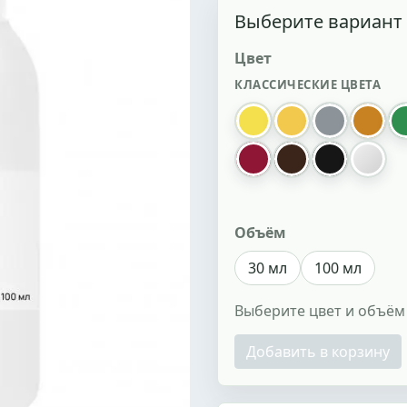
Выберите вариант
Цвет
КЛАССИЧЕСКИЕ ЦВЕТА
036 лимон
074 желтый
717 серый
006 о
078 рубин
013 темно кор
002 черны
Алый
Объём
30 мл
100 мл
Выберите цвет и объём
Добавить в корзину