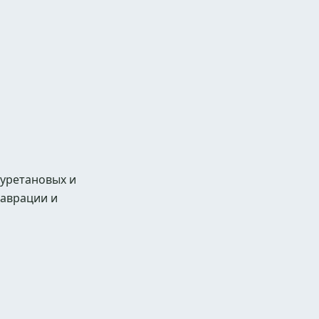
иуретановых и
таврации и