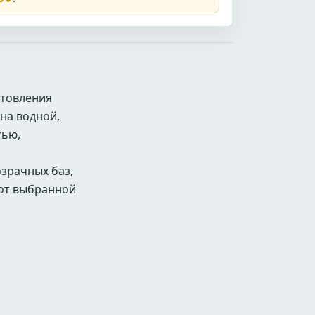
отовления
на водной,
тью,
озрачных баз,
 от выбранной