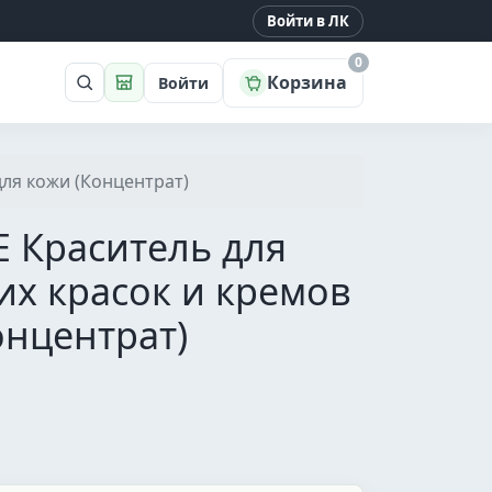
Войти в ЛК
0
Корзина
Войти
Поиск
Магазин
для кожи (Концентрат)
E Краситель для
х красок и кремов
онцентрат)