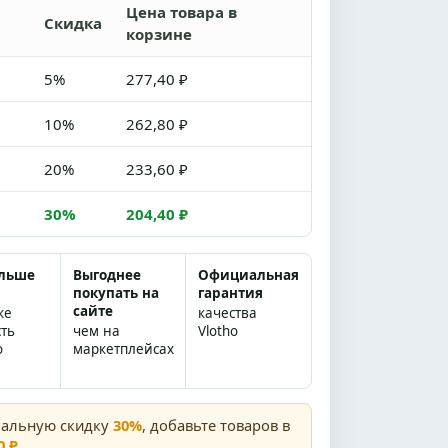
Цена товара в
Скидка
корзине
5%
277,40 ₽
10%
262,80 ₽
20%
233,60 ₽
30%
204,40 ₽
ольше
Выгоднее
Официальная
покупать на
гарантия
сайте
же
качества
сть
чем на
Vlotho
о
маркетплейсах
мальную скидку
30%
, добавьте товаров в
0 ₽
.