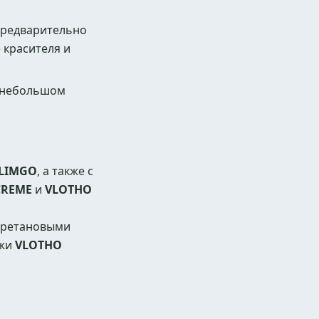
предварительно
 красителя и
а небольшом
LIMGO
, а также с
CREME
и
VLOTHO
иуретановыми
ожи
VLOTHO