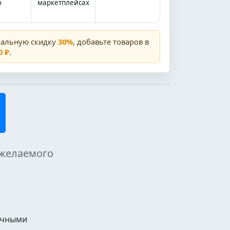
о
маркетплейсах
мальную скидку
30%
, добавьте товаров в
0 ₽
.
 желаемого
ичными