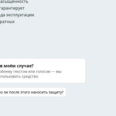
 насыщенность
 гарантирует
да эксплуатации.
кратных
 в моём случае?
облему текстом или голосом — мы
спользовать средство.
о ли после этого наносить защиту?