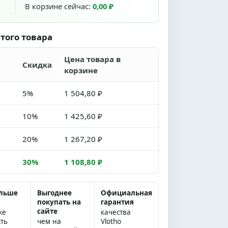
В корзине сейчас:
0,00 ₽
того товара
Цена товара в
Скидка
корзине
5%
1 504,80 ₽
10%
1 425,60 ₽
20%
1 267,20 ₽
30%
1 108,80 ₽
ольше
Выгоднее
Официальная
покупать на
гарантия
сайте
же
качества
сть
чем на
Vlotho