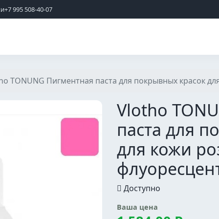
жи
+7 995 508-40-07
tho TONUNG Пигментная паста для покрывных красок дл
Vlotho TON
паста для п
для кожи р
флуоресцен
Доступно
Ваша цена