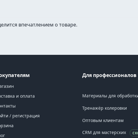
делится впечатлением о товаре.
окупателям
Для профессионалов
агазин
Материалы для обработк
оставка и оплата
онтакты
Тренажёр колеровки
ойти / регистрация
Оптовым клиентам
орзина
CRM для мастерских
СК
лог