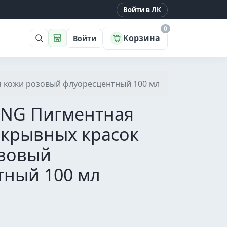
Войти в ЛК
0
Корзина
Войти
Поиск
Магазин
я кожи розовый флуоресцентный 100 мл
UNG Пигментная
окрывных красок
озовый
тный 100 мл