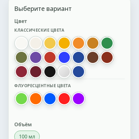
Выберите вариант
Цвет
КЛАССИЧЕСКИЕ ЦВЕТА
белый
белый перламутровый
желтый
золотистый
оранжевый
охра
зеленый
болотный
фиолетовый
красный
ультрамарин электрик
синий
коричневый
красный окс
гранатовый
Бордо
черный
оранжевый R
Синий R
ФЛУОРЕСЦЕНТНЫЕ ЦВЕТА
зеленый флуоресцентный
оранжевый флуоресцентный
синий флуоресцентный
красный флуоресцентный
фиолетовый флуоресце
Объём
100 мл