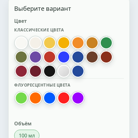
Выберите вариант
Цвет
КЛАССИЧЕСКИЕ ЦВЕТА
белый
белый перламутровый
желтый
золотистый
оранжевый
охра
зеленый
болотный
фиолетовый
красный
ультрамарин электрик
синий
коричневый
красный окс
гранатовый
Бордо
черный
оранжевый R
Синий R
ФЛУОРЕСЦЕНТНЫЕ ЦВЕТА
зеленый флуоресцентный
оранжевый флуоресцентный
синий флуоресцентный
красный флуоресцентный
фиолетовый флуоресце
Объём
100 мл