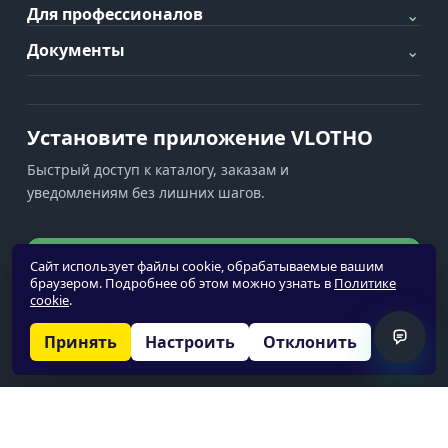
Для профессионалов
⌄
Документы
⌄
Установите приложение VLOTHO
Быстрый доступ к каталогу, заказам и
уведомлениям без лишних шагов.
Установить приложение
Сайт использует файлы cookie, обрабатываемые вашим
браузером. Подробнее об этом можно узнать в
Политике
cookie
.
Уведомления недоступны
Принять
Настроить
Отклонить
© 2026 VLOTHO
О нас
Политика обработки персональных данных
Политика cookie