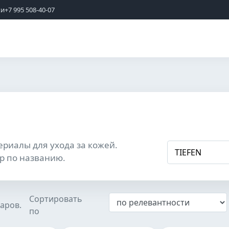
жи
+7 995 508-40-07
ериалы для ухода за кожей.
р по названию.
Сортировать
аров.
по