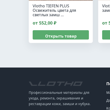
Vlotho TIEFEN PLUS
Vlo
Освежитель цвета для
зам
светлых замш …
от 552,00 ₽
от 
Открыть товар
П
М
Профессиональные материалы для
ухода, ремонта, окрашивания и
Д
реставрации кожи, замши и нубука.
К