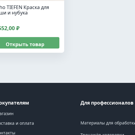
tho TIEFEN Краска для
ши и нубука
552,00 ₽
Открыть товар
окупателям
Для профессионалов
агазин
Материалы для обработк
оставка и оплата
онтакты
Тренажёр колеровки