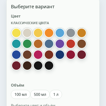
Выберите вариант
Цвет
КЛАССИЧЕСКИЕ ЦВЕТА
036 лимон
001 нейтральный
074 желтый
121 оранжевый
122 голубой
717 серый
006 охра
063 бирюзовый
019 зеленый
072 коньяк
901 стальной синий
137 фиолетовый
133 красный
186 табак
132 синий
009 коричневый
103 малиновый
012 красно коричневый
057 темно синий
078 рубин
158 бордо
бордо
013 темно коричневый
002 черный
черная
Объём
100 мл
500 мл
1 л
Выберите цвет и объём