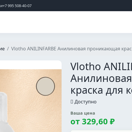
жи
+7 995 508-40-07
ие
Vlotho ANILINFARBE Анилиновая проникающая крас
Vlotho ANIL
Анилиновая
краска для 
Доступно
Ваша цена
от
329,60 ₽