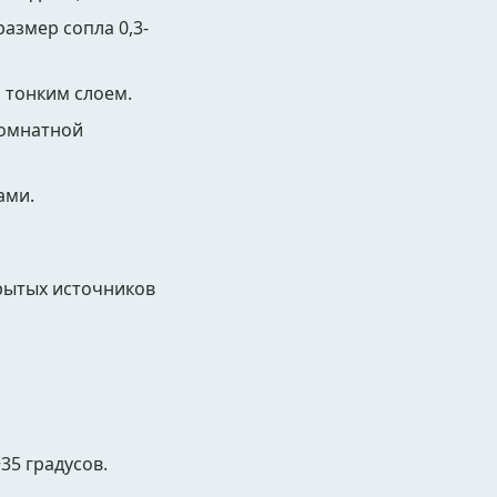
азмер сопла 0,3-
 тонким слоем.
комнатной
ами.
рытых источников
35 градусов.