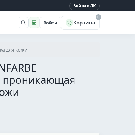
Войти в ЛК
0
Корзина
Войти
Поиск
Магазин
ка для кожи
INFARBE
 проникающая
кожи