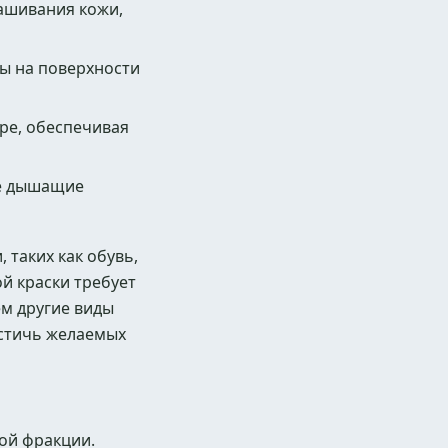
рашивания кожи,
ты на поверхности
уре, обеспечивая
ее дышащие
 таких как обувь,
ой краски требует
ем другие виды
остичь желаемых
ой фракции.