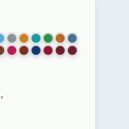
ый
й
оранжевый
122 голубой
717 серый
006 охра
063 бирюзовый
019 зеленый
072 коньяк
901 стальной синий
синий
009 коричневый
103 малиновый
012 красно коричневый
057 темно синий
078 рубин
158 бордо
бордо
ый
 л