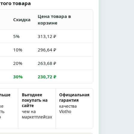
того товара
Цена товара в
Скидка
корзине
5%
313,12 ₽
10%
296,64 ₽
20%
263,68 ₽
30%
230,72 ₽
ольше
Выгоднее
Официальная
покупать на
гарантия
сайте
же
качества
сть
чем на
Vlotho
о
маркетплейсах