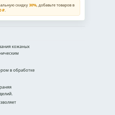
мальную скидку
30%
, добавьте товаров в
0 ₽
.
ивания кожаных
аническим
ором в обработке
храняя
делий.
озволяет