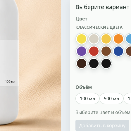
Выберите вариант
Цвет
КЛАССИЧЕСКИЕ ЦВЕТА
036 лимон
001 нейтральн
074 желты
121 
137 фиолетовый
133 красный
186 табак
132 
013 темно коричнев
002 черный
черная
Объём
100 мл
500 мл
1
Выберите цвет и объём
Добавить в корзину