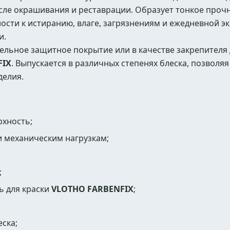
сле окрашивания и реставрации. Образует тонкое проч
сти к истиранию, влаге, загрязнениям и ежедневной эк
и.
ельное защитное покрытие или в качестве закрепителя
FIX
. Выпускается в различных степенях блеска, позволя
делия.
хность;
и механическим нагрузкам;
;
ь для краски
VLOTHO FARBENFIX
;
ска;