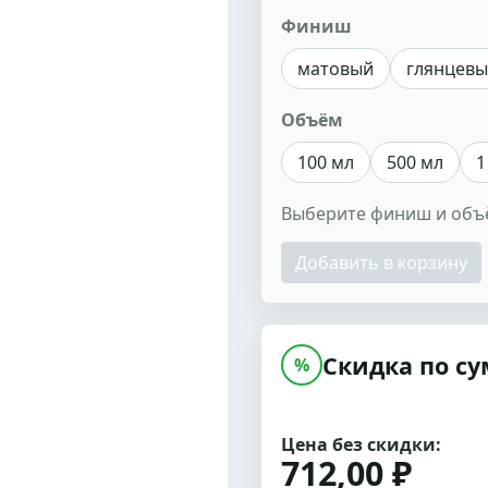
Финиш
матовый
глянцев
Объём
100 мл
500 мл
1
Выберите финиш и объ
Добавить в корзину
Скидка по су
%
Цена без скидки:
712,00 ₽