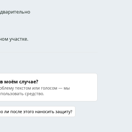
едварительно
ом участке.
 в моём случае?
облему текстом или голосом — мы
спользовать средство.
о ли после этого наносить защиту?