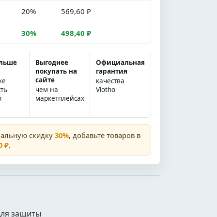
20%
569,60 ₽
30%
498,40 ₽
ольше
Выгоднее
Официальная
покупать на
гарантия
сайте
же
качества
сть
чем на
Vlotho
о
маркетплейсах
мальную скидку
30%
, добавьте товаров в
0 ₽
.
для защиты