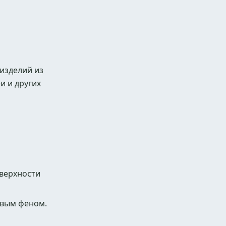
изделий из
и и других
оверхности
овым феном.