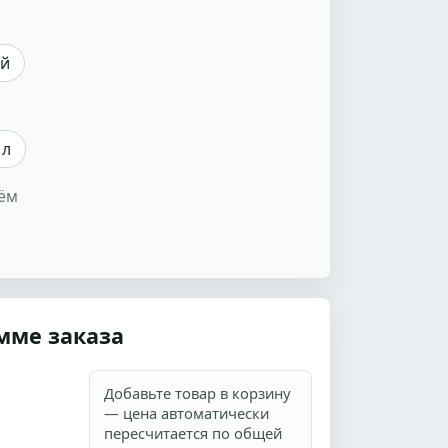
ый
 л
ём
мме заказа
Добавьте товар в корзину
— цена автоматически
пересчитается по общей