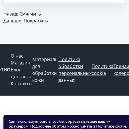
Назад: Смягчить
Дальше: Покрасить
О нас
Материалы
Политика
Магазин
для
обработки
Политика
Трена
OTHO
Блог
обработки
персональных
cookie
колер
Доставка
кожи
данных
Контакты
Сайт использует файлы cookie, обрабатываемые вашим
браузером. Подробнее об этом можно узнать в
Политике cookie
.