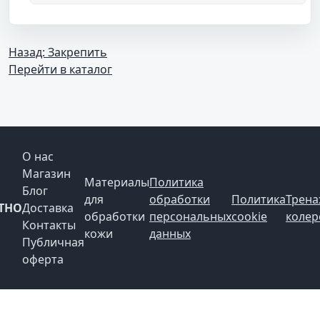
Назад: Закрепить
Перейти в каталог
О нас
Магазин
Материалы
Политика
Блог
для
обработки
Политика
Трен
THO
Доставка
обработки
персональных
cookie
колер
Контакты
кожи
данных
Публичная
оферта